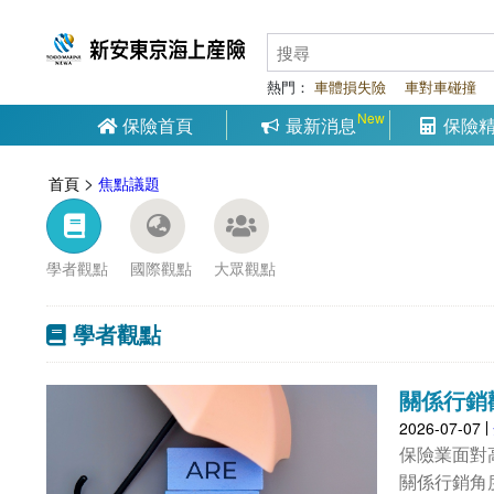
熱門：
車體損失險
車對車碰撞
保險首頁
最新消息
保險
>
首頁
焦點議題
學者觀點
國際觀點
大眾觀點
學者觀點
關係行銷
2026-07-07
保險業面對
關係行銷角