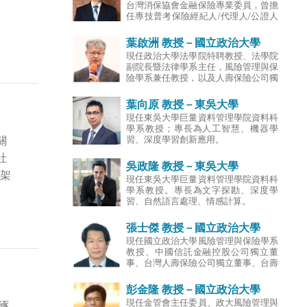
台灣消保協會金融保險專業委員，曾擔
並具有仲裁人，律師及地政士資格；曾
任專技普考保險經紀人/代理人/公證人
於律師事務所、國際性保險經紀人公司
命題暨閱卷委員、典試委員，具有國家
擔任專職律師，以及於外商保險公司擔
考試人身保險經紀人資格、壽險公司理
葉啟洲 教授－國立政治大學
任法務經理；專長為保險法、海商法、
賠與核保人員執照。進入學術界之前，
運動法及國際貿易索賠實務。
現任政治大學法學院特聘教授、法學院
曾擔任壽險公司分公司經理人、理賠部
副院長暨法律學系主任，風險管理與保
襄理、通訊處處經理、保經與保代/銀
險學系兼任教授，以及人壽保險公司獨
行/信用合作社/農會等通路經理人。專
立董事。曾經兼任財團法人保險安定基
長為超高齡社會保險市場、保險行銷、
金董事，參與過幾家保險公司的接管工
葉向原 教授－東吳大學
通路管理、風險管理。
作；也曾兼任財團法人金融消費評議中
現任東吳大學巨量資料管理學院資料科
心的評議委員。葉教授進入學術界之
學系教授；專長為人工智慧、機器學
前，曾擔任律師、法官，在擔任法官期
習、深度學習創新應用。
關
間以公費留學前往德國進修，獲得德國
弗萊堡大學法學博士，專長為民法和保
社
吳政隆 教授－東吳大學
險法。
度架
現任東吳大學巨量資料管理學院資料科
學系教授。專長為文字探勘、深度學
習、自然語言處理、情感計算。
張士傑 教授－國立政治大學
現任國立政治大學風險管理與保險學系
教授、中國信託金融控股公司獨立董
事、台灣人壽保險公司獨立董事、台壽
保產物保險公司獨立董事；曾任中華民
國風險管理學會理事長、行政院勞工退
彭金隆 教授－國立政治大學
休基金監理委員會委員、金融消費評議
現任金管會主任委員、政大風險管理與
逐
委員、行政院金融監督管理委員會專任