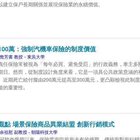
以建立保戶長期關係並展現保險業的永續價值。
100萬：強制汽機車保險的制度價值
詹芳書 教授－東吳大學
責任保險常被視為「每年必買、避免受罰」的行政義務，車主多
期日。然而，從制度設計角度來看，它是一項具公共政策意涵的
。近期死亡給付擬由200萬元提高至300萬元，更凸顯檢視此制
值的重要性。
觀點 場景保險商品異業結盟 創新行銷模式
余祖慰 副教授 - 朝陽科技大學
年新冠肺炎爆發以來，保險業面臨前所未有的挑戰。傳統面對面行銷