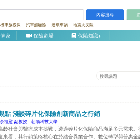
內容搜尋
機車族投保
汽車超額險
連環車禍
地震火災險
精算家
保險劇場
保險知識+
觀點 淺談碎片化保險創新商品之行銷
余祖慰 副教授 - 朝陽科技大學
高齡社會與醫療成本挑戰，透過碎片化保險商品滿足多元需求。
度來看，其行銷策略核心在於結合異業合作、數位轉型與普惠金