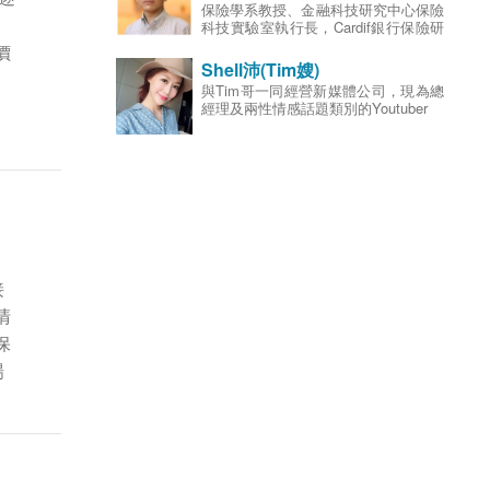
保險學系教授、金融科技研究中心保險
委員、財團法人保險事業發展中心董
。
科技實驗室執行長，Cardif銀行保險研
事；專長為風險管理與保險、精算科
究中心主任。曾任政大風險管理與保險
價
學、退休金財務、資產配置。
學系系主任、財團法人交通事故特別補
Shell沛(Tim嫂)
償基金監察人、金融消費評議中心董
與Tim哥一同經營新媒體公司，現為總
事、台灣風險與保險學會秘書長、金管
經理及兩性情感話題類別的Youtuber
會人身保險保單審察委員、金融總會副
秘書長；研究專長為保險市場、銀行保
險、金融控股公司、保險科技與保險監
理法規與制度等。
接
清
保
場