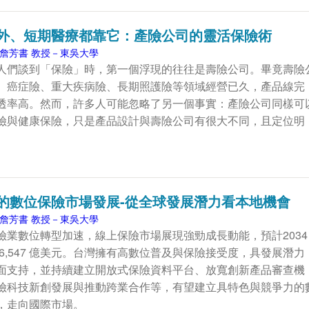
外、短期醫療都靠它：產險公司的靈活保險術
詹芳書 教授－東吳大學
人們談到「保險」時，第一個浮現的往往是壽險公司。畢竟壽險
、癌症險、重大疾病險、長期照護險等領域經營已久，產品線完
透率高。然而，許多人可能忽略了另一個事實：產險公司同樣可
險與健康保險，只是產品設計與壽險公司有很大不同，且定位明
的數位保險市場發展-從全球發展潛力看本地機會
詹芳書 教授－東吳大學
險業數位轉型加速，線上保險市場展現強勁成長動能，預計2034
6,547 億美元。台灣擁有高數位普及與保險接受度，具發展潛力
面支持，並持續建立開放式保險資料平台、放寬創新產品審查機
險科技新創發展與推動跨業合作等，有望建立具特色與競爭力的
，走向國際市場。