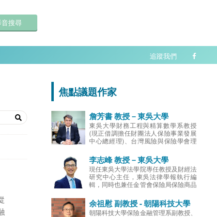
影音搜尋
追蹤我們
焦點議題作家
詹芳書 教授－東吳大學
東吳大學財務工程與精算數學系教授
(現正借調擔任財團法人保險事業發展
中心總經理)、台灣風險與保險學會理
事、財團法人保險事業發展中心總經
理；曾任東吳大學教務長、商學院副院
李志峰 教授－東吳大學
長、財務工程與精算數學系主任、台灣
現任東吳大學法學院專任教授及財經法
風險與保險學會監事、南山人壽保險股
研究中心主任，東吳法律學報執行編
份有限公司獨立董事、國際康健人壽保
輯，同時也兼任金管會保險局保險商品
險股份有限公司獨立董事、陸家嘴國泰
審查委員，金融消費評議中心評議委
人壽保險股份有限公司獨立董事；專長
從
員，汽車交通事故特別補償基金法律顧
余祖慰 副教授 - 朝陽科技大學
為精算科學、保險財務管理、清償能力
問，上市公司獨立董事，保險事業發展
分析及保險商品創新。
融
朝陽科技大學保險金融管理系副教授、
中心/金融法制暨犯罪防治中心講師，