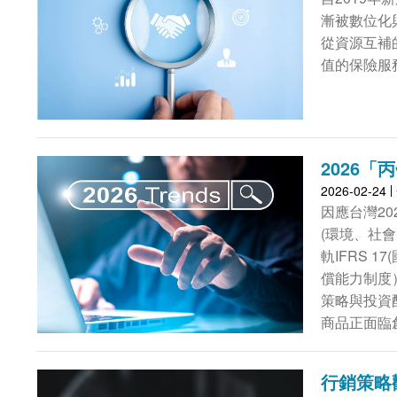
漸被數位化
從資源互補
值的保險服
2026
2026-02-24
因應台灣20
(環境、社
軌IFRS 
償能力制度
策略與投資
商品正面臨
行銷策略