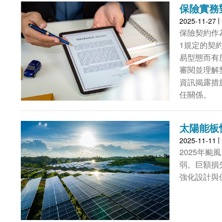
保險實務
2025-11-27
保險契約作
1規定的契
易型態而有
審閱並理解
資訊揭露措
任關係。
太陽能板
2025-11-11
2025年
弱。巨額損
強化設計與