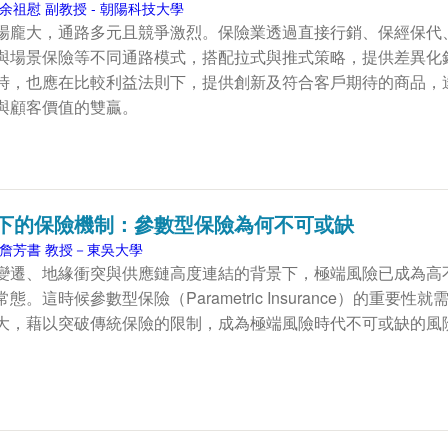
余祖慰 副教授 - 朝陽科技大學
場龐大，通路多元且競爭激烈。保險業透過直接行銷、保經保代
與場景保險等不同通路模式，搭配拉式與推式策略，提供差異化
時，也應在比較利益法則下，提供創新及符合客戶期待的商品，
與顧客價值的雙贏。
下的保險機制：參數型保險為何不可或缺
詹芳書 教授－東吳大學
變遷、地緣衝突與供應鏈高度連結的背景下，極端風險已成為高
。這時候參數型保險（Parametric Insurance）的重要性就
大，藉以突破傳統保險的限制，成為極端風險時代不可或缺的風