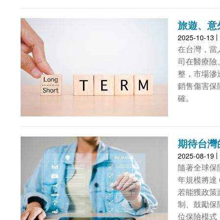
旅遊、意
2025-10-13
在台灣，當
司在醫療險
整，市場滲
銷售傷害保
確。
期待台灣
2025-08-19
隨著全球保
年規模將達 
若能獲政策
制、鼓勵保
位保險模式