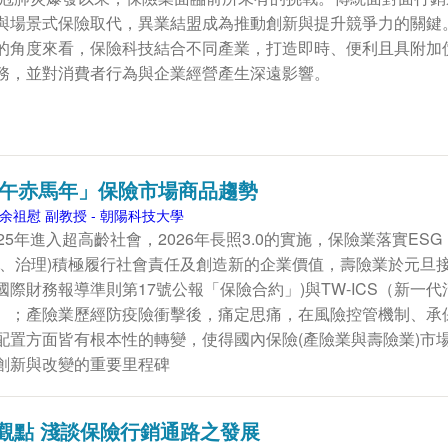
與場景式保險取代，異業結盟成為推動創新與提升競爭力的關鍵
的角度來看，保險科技結合不同產業，打造即時、便利且具附加
務，並對消費者行為與企業經營產生深遠影響。
「丙午赤馬年」保險市場商品趨勢
余祖慰 副教授 - 朝陽科技大學
25年進入超高齡社會，2026年長照3.0的實施，保險業落實ESG
會、治理)積極履行社會責任及創造新的企業價值，壽險業於元旦
17(國際財務報導準則第17號公報「保險合約」)與TW-ICS（新一代
）；產險業歷經防疫險衝擊後，痛定思痛，在風險控管機制、承
配置方面皆有根本性的轉變，使得國內保險(產險業與壽險業)市
創新與改變的重要里程碑
觀點 淺談保險行銷通路之發展