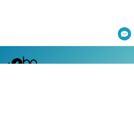
網路服務專線：0800-366-168
|
服務時間：週一至週五 上午8:30 ~ 下午5:30 (國定假日除外)
客戶服務專線：0800-050-119
|
24小時全天候道路救援及事故現場服務
|
地址：台灣台北市104南京東路三段130號8-13樓
Copyright ©2019 新安東京海上產物保險股份有限公司 All
rights reserved， 本網域(yahoo.ebo.tmnewa.com.tw)之服