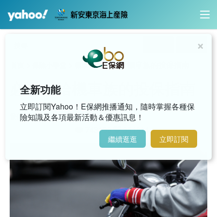
×
內容搜尋
影音搜尋
>
>
>
必看～給機車族的投保指南
首頁
保險小學堂
機車
必看～給機車族的投保指南
全新功能
立即訂閱Yahoo！E保網推播通知，隨時掌握各種保
發佈日期 / 2026-07-20
險知識及各項最新活動＆優惠訊息！
743136
351814
繼續逛逛
立即訂閱