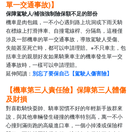
單一交通事故)】
保障駕駛人
/
補強強制險保額不足的部份
機車是肉包鐵，一不小心遇到路上坑洞或下雨天騎
在標線上打滑摔車、自撞電線桿、分隔島，這種僅
涉及一部機車的單一交通事故，導致駕駛人受傷、
失能甚至死亡時，都可以申請理賠。※不只車主，包
括車主的親朋好友如果騎乘車主的機車發生單一交
通事故時，一樣可以申請理賠。
延伸閱讀：
別忘了要保自己【駕駛人傷害險】
【機車第三人責任險】保障第三人體傷
及財損
對喜歡騎快耍帥、騎車習慣不好的年輕新手族群來
說，與其他車輛發生碰撞的機率特別高，萬一不小
心撞到滿街跑的高級進口車，一個小掉漆或保險桿