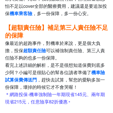
怕不足以
cover
全部的醫療費用，建議還是要追加投
保
，多一份保障，多一份心安。
機車乘客險
【超額責任險】補足第三人責任險不足
的保障
像最近的超跑事件，對機車於來說，更是個大負
擔，投保
可以補強制責任險、第三人責
超額責任險
任險不夠的也多一份保障。
看完上述詳細的解析，是不是很想知道保費到底多
少阿？小編可是很貼心的幫各位讀者準備了
機車險
，趕快去試算，幫您的愛駒多加一
試算保費傳送門
份保障，壞掉的時候它才不會哭喔！
＊網路投保-機車強制險一年期現省145元、兩年期
現省215元，任意險享82折優惠
＊