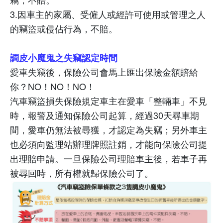
3.
因車主的家屬、受僱人或經許可使用或管理之人
的竊盜或侵佔行為，不賠。
調皮小魔鬼之失竊認定時間
愛車失竊後，保險公司會馬上匯出保險金額賠給
你？
NO
！
NO
！
NO
！
汽車竊盜損失保險規定車主在愛車「整輛車」不見
時，報警及通知保險公司起算，經過
30
天尋車期
間，愛車仍無法被尋獲，才認定為失竊；另外車主
也必須向監理站辦理牌照註銷，才能向保險公司提
出理賠申請。一旦保險公司理賠車主後，若車子再
被尋回時，所有權就歸保險公司了。