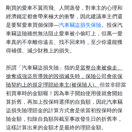
剛買的愛車不翼而飛、人間蒸發，對車主的心理和
經濟鐵定都會帶來極大的衝擊，因此建議車主們還
是要幫愛車買個保障—
汽車竊盜損失保險
。投保汽
車竊盜險雖然無法阻止愛車被小偷盯上，但萬一愛
車真的不幸離你遠去、找不回來時，至少你還能獲
得補償、減少財務上的損失。
所謂「汽車竊盜損失險」指的是
當整台車被偷走
、
搶奪或強盜所導致的
毀損滅失時，保險公司會依保
險契約上的規定理賠給車主
(
被保險人
)
。
但並非賠當
初買車時的金額喔！因為車子開始使用後就會開始
算折舊，再加上投保時選擇的自負額，因此汽車竊
盜損失險理賠金的計算方式會是依當初投保時的保
險金額，扣除自負額與截至事故發生
日的折舊率，
這樣計算出來的金額才是最終的理賠金額。