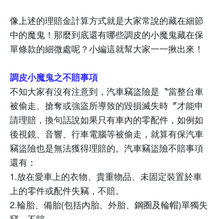
像上述的理賠金計算方式就是大家常說的藏在細節
中的魔鬼！那麼到底還有哪些調皮的小魔鬼藏在保
單條款的細微處呢？小編這就幫大家一一揪出來！
調皮小魔鬼之不賠事項
不知大家有沒有注意到，汽車竊盜險是〝當整台車
被偷走、搶奪或強盜所導致的毀損滅失時〞才能申
請理賠，換句話說如果只有車內的零配件，如例如
後視鏡、音響、行車電腦等被偷走，就算有保汽車
竊盜險也是無法獲得理賠的。汽車竊盜險不賠事項
還有：
1.
放在愛車上的衣物、貴重物品、未固定裝置於車
上的零件或配件失竊，不賠。
2.
輪胎、備胎
(
包括內胎、外胎、鋼圈及輪帽
)
單獨失
竊，不賠。