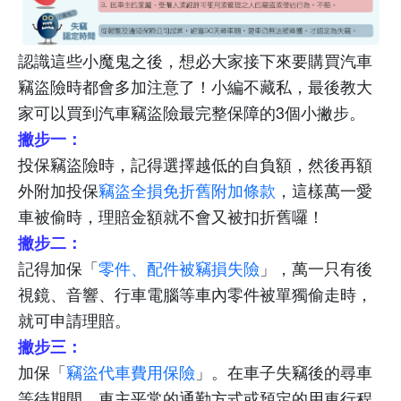
認識這些小魔鬼之後，想必大家接下來要購買汽車
竊盜險時都會多加注意了！小編不藏私，最後教大
家可以買到汽車竊盜險最完整保障的
3
個小撇步。
撇步一：
投保竊盜險時，記得選擇越低的自負額，然後再額
外附加投保
竊盜全損免折舊附加條款
，這樣萬一愛
車被偷時，理賠金額就不會又被扣折舊囉！
撇步二：
記得加保「
零件、配件被竊損失險
」，萬一只有後
視鏡、音響、行車電腦等車內零件被單獨偷走時，
就可申請理賠。
撇步三：
加保「
竊盜代車費用保險
」。在車子失竊後的尋車
等待期間，車主平常的通勤方式或預定的用車行程