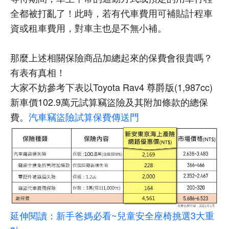
全都被打亂了！此時，若有代車費用可補貼計程車
資或租車費用，對車主也是不無小補。
那麼上述相關保險商品加總起來的保費會很貴嗎？
有表有真相！
大家不妨參考下表以
Toyota Rav4 尊爵版(1,987cc)
新車價
102.9
萬元試算竊盜險及其附加條款的總保
費。
汽車竊盜險試算保費傳送門
延伸閱讀：
新手爸媽必看
~
兒童安全座椅挑選
3
大重