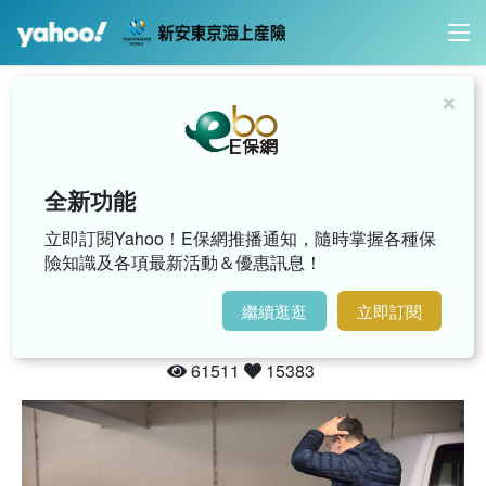
×
內容搜尋
影音搜尋
>
>
>
首頁
保險小學堂
汽車
3個小撇步～買到完整保障的汽車竊盜損失險
全新功能
3個小撇步～買到完整保障的
立即訂閱Yahoo！E保網推播通知，隨時掌握各種保
險知識及各項最新活動＆優惠訊息！
汽車竊盜損失險
繼續逛逛
立即訂閱
發佈日期 / 2020-02-08
61511
15383