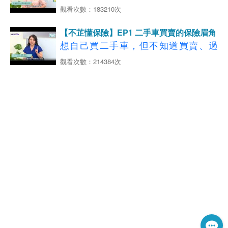
公開
些機車相關的保險知識是我們一定要知
看更多
觀看次數：183210次
撞壞了怎麼辦？
【住宅火險保障】
【00:57-02:19】租屋找房眉角多 居住
【06:40-09:57】大學生騎車神隊友！
道的呢?
延伸閱讀：火災、地震意外難預測 多
【12:19-13:20】離島租車旅遊更安
安全擺第一
強制+第三人責任險
【不芷懂保險】EP1 二手車買賣的保險眉角
元化保險捍衛溫暖家園
心！旅平+附加租借車險
【02:21-04:53】租屋處遭祝融 驚險一
【10:04-12:22】投保第三人責任險+超
想自己買二手車，但不知道買賣、過
◆影片分段重點說明如下：
瞬間
額責任險 遇超跑才不會心驚
戶、保險該注意哪些？
觀看次數：214384次
【00:46-03:12】第一份薪水開始存 25
看更多
【12:19-13:20】給機車族的投保指南
【05:32-07:00】小火快逃！濃煙關
【旅平險+租借汽機車險】
歲存百萬靠4招
一張保單一次購足
→
四大保障最齊全
了解更多，立即試算投
門！破除火場迷思
◆影片分段重點說明如下：
【03:46-04:34】每天都在騎機車 你懂
保
GO
【07:09-08:56】租屋處付之一炬 財損
【01:06-05:03】二手車賣個好價錢，
機車險嗎？
延伸閱讀：【離島旅遊】不用人擠人
→
拿得回？
了解更多，立即試算投保
GO
車商真心話交戰!
【04:41-07:17】新鮮人照過來！機車
秋遊澎湖
4
大秘境更愜意
看更多
【機車險種推薦】
【09:18-11:24】住宅火險租屋保障款
【05:19-10:38】汽車過戶懶人包! 免代
保險教你保
延伸閱讀：大學生機車族的「十大煩惱」 少了這
租屋族也有保障
辦流程自己來
【07:19-08:47】騎車自撞可以申請強
一步恐賠到脫褲
【11:48-13:38】租屋不踩雷 十大要件
【10:41-12:14】二手車買賣請注意! 任
制險理賠嗎？
報你知！
意險不會自動移轉
【08:51-09:44】新鮮人注意！駕駛人
【12:19-14:27】開心買二手車 忘記移
傷害險很重要
→
轉任意險結果…
了解更多，立即試算投保
GO
看更多
【14:45-15:25】二手車車險不可省! 專
【租屋放心款】
→
了解更多，立即試算投保
GO