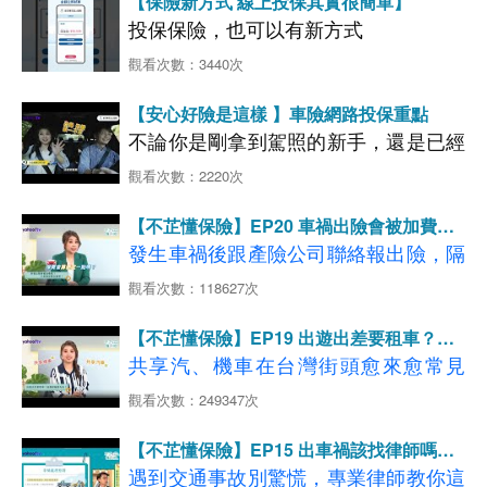
【保險新方式 線上投保其實很簡單】
>>> 旅平險！！！
投保保險，也可以有新方式
別擔心
~
現在旅平險線上就能完成，幾
超方便的網路投保，很多人在用，不受
分鐘就能搞定！
觀看次數：3440次
時間限制，24小時都能投保，常見保險
出發前
1
小時完成「本人投保」 ，保障
【安心好險是這樣 】車險網路投保重點
通通都有，輕鬆操作，還可以享有網路
立即擁有，現在就上新安東京海上網路
不論你是剛拿到駕照的新手，還是已經
投保試算看看吧
投保優惠，現在就上新安東京海上網路
~
馳騁多年的老司機，大家都希望開車上
觀看次數：2220次
投保試算看看吧~
路時能更安心。除了安全駕駛，保對車
>>>
國外旅平險立即試算投保
GO
【不芷懂保險】EP20 車禍出險會被加費嗎?
險更是對自己和家人負責的表現。
汽車險保費怎麼算?
>>>
發生車禍後跟產險公司聯絡報出險，隔
汽車險立即試算投保GO
不知道怎麼保嗎
?
看更多【國外旅平險介紹】
什麼是危險駕駛的離譜行為？車險該如
年保費就會增加?！如果是優良駕駛，
觀看次數：118627次
出國旅遊必備
方案自由選！
何投保？
看更多 每位車主都需要的 【強制險】
保險期間都平安無事，保費會算便宜一
網路投保這麼方便，能投保的項目會不
看更多 上路必備保險【第三人責任險】
【不芷懂保險】EP19 出遊出差要租車？這
點嗎？有什麼小技巧可以少花點錢，還
會不多呀？就讓芷娟和小葉來告訴你。
看更多 撞到超跑的附身符 【超額責任險】
個保險要先有
共享汽、機車在台灣街頭愈來愈常見
享有同樣的保障？
看更多 愛車的守護神【車體損失險】
了！在享受方便性的同時，大家往往忽
觀看次數：249347次
>>>
略潛在的風險。 在國內租車或是使用
汽車險立即試算投保GO
◆影片分段重點說明如下：
【不芷懂保險】EP15 出車禍該找律師嗎？
共享汽車的時候，萬一發生車禍該怎麼
【01:05-02:43】專業試車手上路也會
看更多 每位車主都需要的 【強制險】
原來汽車險有這些保障！
遇到交通事故別驚慌，專業律師教你這