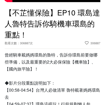
【不芷懂保險】EP10 環島達
人魯特告訴你騎機車環島的
重點！
觀看次數：306887次
306887
曾經騎車載媽媽環島的魯特，告訴你環島前要做哪
些準備，以及最重要的2大必保保險【機車險】、
【國內旅平險】！
◆影片分段重點說明如下：
【00:58-04:54】台灣人必做清單 魯特載著媽媽環島
去
【04:59-07:37】環島這樣玩！行前規劃懶人包