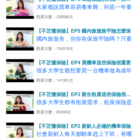
客不藏私大公開！
卻沒保到？
發生怎處理?
處理省更多！
大家都說買車容易養車難，到底一年要
→
了解更多，立即試算投保GO
看更多
【05:16-07:15】機車族保對險 風險一
【08:00-12:33】了解自己的需求 新車
【機車第三人責任保險】
花多少錢養車？車險要注意哪些，才能
看更多
觀看次數：338580次
【住宅火險推薦】
◆影片分段重點說明如下：
看更多
保險自己搞定！
把罩、保障加分！
【國內旅平險】
在有限預算下做到足夠保障？今天邀請
延伸閱讀：年輕人陷買房焦慮？ 前進
【00:50-02:30】走訪上千建案 新奇建
延伸閱讀：【機車環島旅遊】台9線精
【不芷懂保險】EP5 國內旅遊旅平險怎麼保
【07:28-10:08】把錢花在刀口上！保
小資族代表冰蹦拉來分享！
預售屋市場必懂的6件事
案面面觀
國內旅遊夯，但你有保旅平險嗎？只要
選機車旅遊4大熱門景點
險應量身打造
【02:33-06:10】賞屋這樣看！新手也
是旅遊都會有風險，開心出門也要平安
→
觀看次數：154018次
【10:15-12:04】怎麼評估自身需求 找
了解更多，立即試算投保
GO
◆影片分段重點說明如下：
能變專家
回家～旅遊達人瞿光復來跟大家分享台
看更多
【新車保險推薦】
到適合的機車？
【01:40-02:23】買車容易養車難 養車
【06:18-07:59】比起新成屋 為何預售
【不芷懂保險】EP4 買機車這些保險很重要
灣的秘境景點，以及他帶團遇過的意外
延伸閱讀：三個關鍵～讓你買車體險一次上手
【12:13-13:33】不是只有換機油！機
開銷有多大?
屋更受歡迎？
很多大學生都想要買一台機車做為成年
事件與處理方式
！
【04:53-09:08】車險保費每年繳 你清
車保養重點？
【08:05-09:06】保單拿出來！有看懂
禮，一定要有正確的機車保險知識，才
觀看次數：141391次
楚有哪些保障嗎?
你的住宅火險保障內容嗎?
能給自己更多保障。Eason黃尹宣來分
◆影片分段重點說明如下：
【08:14-09:44】網路投保車險超方便
【09:07-12:09】投保住宅火險要知道
【不芷懂保險】EP3 新生租屋這些保險很重
→
了解更多，立即試算投保GO
享他的大學瘋狂夜衝經驗，並告訴大家
【01:56-06:02】重溫搭機喜悅 達人帶
又便宜，自己也可以處理!
要
很多大學生都有租屋需求，租屋保險是
看更多
房價≠住宅火險保額
【機車險種推薦】
正確的機車保險觀念！
你遊台灣離島
非常重要的～永康曾咖郎憑著多年租屋
【12:18-14:26】注意！住宅火險若不
延伸閱讀：畢業季後掀買車潮 騎車通勤好便利卻
觀看次數：82906次
→
【06:40-09:57】國旅自由行夯 意外狀
足額 理賠金將被打折！
經驗，來告訴大家正確的租屋觀念！
了解更多，立即試算投保
GO
忽略這一項
◆影片分段重點說明如下：
【不芷懂保險】EP2 新鮮人必備的機車保險
看更多
況也不少？！
【第三人責任險】
【01:56-06:02】Eason夜衝私房秘境大
社會新鮮人每天都騎車趕上下班，有哪
延伸閱讀：五分鐘快速認識汽車保險
→
【10:04-12:22】離島自由行 租來的車
◆影片分段重點說明如下：
了解更多，立即試算投保
GO