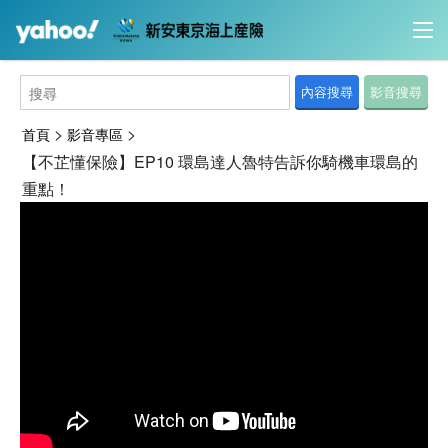
內容搜尋
影音搜尋
>
>
首頁
影音專區
【不芷懂保險】EP10 環島達人魯特告訴你騎機車環島的
重點！