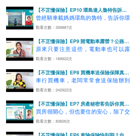
預防意外發生？
險】
意？改造時要如何注意用電安全？
開車潮的國旅好去處
更全面 不用擔心被當肥羊宰!
【不芷懂保險】EP10 環島達人魯特告訴你
【07:02-07:58】全國火災分析 爐火、
延伸閱讀：【律師費用補償附加條款】百元保費
【07:07-08:02】風險不分國內外，國
騎機車環島的重點！
曾經騎車載媽媽環島的魯特，告訴你環
電器藏危機
省下萬元律師費
◆影片分段重點說明如下：
旅碰上意外怎麼辦？
→
了解更多，立即試算投保GO
島前要做哪些準備，以及最重要的2大
觀看次數：306887次
【08:02-10:17】租屋族轉嫁風險 住宅
【00:51-02:21】一家四口住28坪質感
【08:16-08:51】快樂出遊別忘旅平
看更多
【汽車第三人責任保險】
必保保險【機車險】、【國內旅平
火險保障不可少！
宅 白色空間放大視覺
險，百萬保障只要銅板價！
延伸閱讀：撞超跑賠不完…你保超額責
【不芷懂保險】EP9 開電動車露營？公路冒
險】！
【10:22-12:06】住宅起火點意想不到
【08:52-10:46】國旅風險都幫你想到
【02:24-04:39】舒心親子宅這樣做就
險的融融，告訴你他怎麼做到！
原來只要注意這些，電動車也可以露
任險了嗎？
多一份保障更安心！
了，旅平+不便險一次購足
對
營！曾在美國公路大冒險
3500
公里的融
觀看次數：189922次
◆影片分段重點說明如下：
【10:54-12:22】投保旅平險不用再比
【04:45-05:57】住宅火災電氣因素占
融，分享他如何挑選車子的性能與安
【00:58-04:54】台灣人必做清單 魯特
了，跟著旅遊主題輕鬆選！
→
【不芷懂保險】EP8 買機車送保險保障真的
大宗 用電安全要注意！
了解更多，立即試算投保GO
全，以及買新車該注意的保險～
載著媽媽環島去
足夠嗎？
車行買機車，老闆常常會送保險辦到
看更多
【租屋放心款】
【06:00-08:06】跟著檢查！居家用電
【04:59-07:37】環島這樣玩！行前規
好，看起來很優惠，但一定要看清楚保
延伸閱讀：【房客自救必看】租屋族4
→
了解更多，立即試算投保GO
觀看次數：242922次
不NG
◆影片分段重點說明如下：
劃懶人包
單內，才能避免後續可能產生的理賠問
看更多【國內旅遊保障】
大居家風險 有「它」就搞定
【08:10-10:32】最後一道防護網 投保
【00:27-01:12】電動車時代來臨 買新
【不芷懂保險】EP7 房產秘密客告訴你買新
【07:38-08:26】環島旅行堤防意外 行
延伸閱讀：好想去海島度假 高CP值首選在台灣
題～
車要選電動車嗎?
住宅火險-安心防護款
屋注意事項～
買房很開心，但也要住的安心，除了交
經這些路段要小心！
【01:44-03:27】電動車成潮流 跟燃油
【10:34-12:02】住宅火險規劃好 居家
屋流程要細看，住宅火險也一定要保，
觀看次數：83826次
【08:29-12:34】愛是愛呆丸 環島前別
◆影片分段重點說明如下：
車差在哪?
防疫沒煩惱
但有哪些細節一定要注意呢？房產秘密
忘了保險！
【00:40-05:10】買機車送保險 該保的
【03:49-07:49】長途開車狀況多 意外
【不芷懂保險】EP6 車險保險快到期？自己