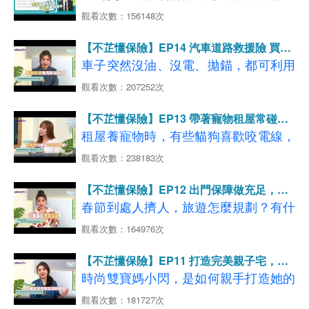
處理？賠償問題又落在誰的頭上呢？
看更多 上路必備保險【第三人責任險】
怕 分享車險投保觀點
樣做，適當釐清責任，避免產生更大糾
觀看次數：156148次
看更多 撞到超跑的附身符 【超額責任險】
【02:48-04:50】車禍報出險後保險費
紛或衍生賠償
◆影片分段重點說明如下：
看更多 愛車的守護神【車體損失險】
【不芷懂保險】EP14 汽車道路救援險 買的
會變貴？關鍵要看這個！
【01:24-04:08】共享汽車 VS 傳統租
送的有差嗎?
車子突然沒油、沒電、拋錨，都可利用
【04:59-09:17】節省保費有撇步！汽
◆影片分段重點說明如下：
賃，租車型態比一比
道路救援服務來幫忙！
觀看次數：207252次
車險掌握3大重點
【01:12-05:23】車禍糾紛時有所聞，
【04:13-07:40】共享汽車 VS 傳統租
了解服務內容，才能避免產生糾紛或不
律師教你自保5招！
【09:24-11:47】開車4大NG壞習慣 千
賃，租車保障有哪些？
【不芷懂保險】EP13 帶著寵物租屋常碰
必要的費用喔～
【06:06-09:45】處理糾紛勞心勞力，
萬不要犯！
壁？資深貓奴的心路分享
【07:41-08:43】租車出遊換人開，有
租屋養寵物時，有些貓狗喜歡咬電線，
不妨尋求車禍律師協助
保險卻賠不了!?
嚴重的話可能會導致電線走火，引發火
觀看次數：238183次
◆影片分段重點說明如下：
【09:49-10:52】[案例分享] 跟朋友借車
→
了解更多，立即試算投保GO
災。其實現在市面上有專屬租屋族的
【01:30-02:46】擔心拖車亂收費 道路
開心出遊，釀車禍索賠千萬、家破人
看更多
、
【不芷懂保險】EP12 出門保障做充足，春
【第三人責任險】
【強制汽車責任險】
→
了解更多，立即試算投保GO
「住宅火險」，讓房客更有保障！
亡!?
救援的合理價?
節旅遊盡興玩！
春節到處人擠人，旅遊怎麼規劃？有什
延伸閱讀：車禍出險會被加費嗎？不一
看更多
【共享汽車加碼險】
、
【短期租借車保
【11:00-13:44】你不知道的『附加險
【03:16-05:09】開車上路狀況多 道路
麼風險需要注意的嗎？離島小天后屠潔
定，關鍵就在這點！
觀看次數：164976次
險】
◆影片分段重點說明如下：
種』，原來提供這麼好的保障！
救援什麼時候能用?
來分享她的行程建議～
延伸閱讀：【短期租借車保險】手把手教你處理租
【01:31-04:23】寵物租屋難度高 維護
【不芷懂保險】EP11 打造完美親子宅，居
【05:13-08:33】信用卡 VS. 產險公司
車、借車事故
整潔有妙招！
家防護要做到！
時尚雙寶媽小閃，是如何親手打造她的
→
了解更多，立即試算投保GO
免費道路救援比一比
◆影片分段重點說明如下：
【04:26-07:01】寵物看家狀況多 如何
夢幻親子宅？設計上有哪些細節需要注
看更多
【汽車第三人責任保險】
、
【車體損失保
觀看次數：181727次
【08:42-11:20】投保道路救援險 保障
【01:06-06:56】連續假期不留白！避