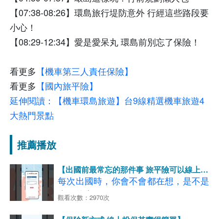
【07:38-08:26】環島旅行堤防意外 行經這些路段要
小心！
【08:29-12:34】愛是愛呆丸 環島前別忘了保險！
看更多
【機車第三人責任保險】
看更多
【國內旅平險】
延伸閱讀：【機車環島旅遊】台9線精選機車旅遊4
大熱門景點
推薦播放
【出國前最常忘的那件事 旅平險可以線上買
啦！】
每次出國時，你會不會都在想，是不是
少了什麼？
觀看次數：2970次
甚至都快到機場才想起來？ 原來就是