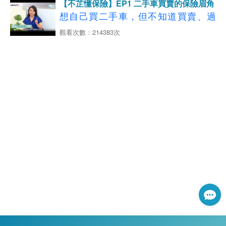
強制+第三人責任險
【不芷懂保險】EP1 二手車買賣的保險眉角
元化保險捍衛溫暖家園
心！旅平+附加租借車險
【02:21-04:53】租屋處遭祝融 驚險一
【10:04-12:22】投保第三人責任險+超
想自己買二手車，但不知道買賣、過
◆影片分段重點說明如下：
瞬間
額責任險 遇超跑才不會心驚
戶、保險該注意哪些？
觀看次數：214383次
【00:46-03:12】第一份薪水開始存 25
看更多
【12:19-13:20】給機車族的投保指南
【05:32-07:00】小火快逃！濃煙關
【旅平險+租借汽機車險】
歲存百萬靠4招
一張保單一次購足
→
四大保障最齊全
了解更多，立即試算投
門！破除火場迷思
◆影片分段重點說明如下：
【03:46-04:34】每天都在騎機車 你懂
保
GO
【07:09-08:56】租屋處付之一炬 財損
【01:06-05:03】二手車賣個好價錢，
機車險嗎？
延伸閱讀：【離島旅遊】不用人擠人
→
拿得回？
了解更多，立即試算投保
GO
車商真心話交戰!
【04:41-07:17】新鮮人照過來！機車
秋遊澎湖
4
大秘境更愜意
看更多
【機車險種推薦】
【09:18-11:24】住宅火險租屋保障款
【05:19-10:38】汽車過戶懶人包! 免代
保險教你保
延伸閱讀：大學生機車族的「十大煩惱」 少了這
租屋族也有保障
辦流程自己來
【07:19-08:47】騎車自撞可以申請強
一步恐賠到脫褲
【11:48-13:38】租屋不踩雷 十大要件
【10:41-12:14】二手車買賣請注意! 任
制險理賠嗎？
報你知！
意險不會自動移轉
【08:51-09:44】新鮮人注意！駕駛人
【12:19-14:27】開心買二手車 忘記移
傷害險很重要
→
轉任意險結果…
了解更多，立即試算投保
GO
看更多
【14:45-15:25】二手車車險不可省! 專
【租屋放心款】
→
了解更多，立即試算投保
GO
延伸閱讀：【房客自救必看】租屋族
4
家：小心強制險不夠賠!
看更多
【機車第三人責任險】
大居家風險 有「它」就搞定
延伸閱讀：機車族有「險」無患～圖解機車駕駛人