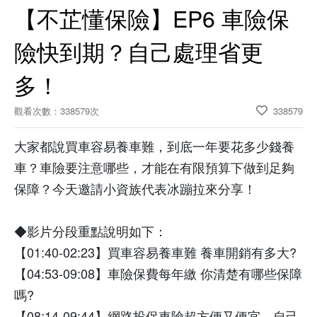
【不芷懂保險】EP6 車險保
險快到期？自己處理省更
多！
觀看次數：338579次
338579
大家都說買車容易養車難，到底一年要花多少錢養
車？車險要注意哪些，才能在有限預算下做到足夠
保障？今天邀請小資族代表冰蹦拉來分享！
◆影片分段重點說明如下：
【01:40-02:23】買車容易養車難 養車開銷有多大?
【04:53-09:08】車險保費每年繳 你清楚有哪些保障
嗎?
【08:14-09:44】網路投保車險超方便又便宜，自己