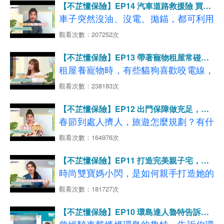
◆影片分段重點說明如下：
看更多 愛車的守護神【車體損失險】
【不芷懂保險】EP14 汽車道路救援險 買的
會變貴？關鍵要看這個！
【01:24-04:08】共享汽車 VS 傳統租
送的有差嗎?
車子突然沒油、沒電、拋錨，都可利用
【04:59-09:17】節省保費有撇步！汽
◆影片分段重點說明如下：
賃，租車型態比一比
道路救援服務來幫忙！
觀看次數：207252次
車險掌握3大重點
【01:12-05:23】車禍糾紛時有所聞，
【04:13-07:40】共享汽車 VS 傳統租
了解服務內容，才能避免產生糾紛或不
律師教你自保5招！
【09:24-11:47】開車4大NG壞習慣 千
賃，租車保障有哪些？
【不芷懂保險】EP13 帶著寵物租屋常碰
必要的費用喔～
【06:06-09:45】處理糾紛勞心勞力，
萬不要犯！
壁？資深貓奴的心路分享
【07:41-08:43】租車出遊換人開，有
租屋養寵物時，有些貓狗喜歡咬電線，
不妨尋求車禍律師協助
保險卻賠不了!?
嚴重的話可能會導致電線走火，引發火
觀看次數：238183次
◆影片分段重點說明如下：
【09:49-10:52】[案例分享] 跟朋友借車
→
了解更多，立即試算投保GO
災。其實現在市面上有專屬租屋族的
【01:30-02:46】擔心拖車亂收費 道路
開心出遊，釀車禍索賠千萬、家破人
看更多
、
【不芷懂保險】EP12 出門保障做充足，春
【第三人責任險】
【強制汽車責任險】
→
了解更多，立即試算投保GO
「住宅火險」，讓房客更有保障！
亡!?
救援的合理價?
節旅遊盡興玩！
春節到處人擠人，旅遊怎麼規劃？有什
延伸閱讀：車禍出險會被加費嗎？不一
看更多
【共享汽車加碼險】
、
【短期租借車保
【11:00-13:44】你不知道的『附加險
【03:16-05:09】開車上路狀況多 道路
麼風險需要注意的嗎？離島小天后屠潔
定，關鍵就在這點！
觀看次數：164976次
險】
◆影片分段重點說明如下：
種』，原來提供這麼好的保障！
救援什麼時候能用?
來分享她的行程建議～
延伸閱讀：【短期租借車保險】手把手教你處理租
【01:31-04:23】寵物租屋難度高 維護
【不芷懂保險】EP11 打造完美親子宅，居
【05:13-08:33】信用卡 VS. 產險公司
車、借車事故
整潔有妙招！
家防護要做到！
時尚雙寶媽小閃，是如何親手打造她的
→
了解更多，立即試算投保GO
免費道路救援比一比
◆影片分段重點說明如下：
【04:26-07:01】寵物看家狀況多 如何
夢幻親子宅？設計上有哪些細節需要注
看更多
【汽車第三人責任保險】
、
【車體損失保
觀看次數：181727次
【08:42-11:20】投保道路救援險 保障
【01:06-06:56】連續假期不留白！避
預防意外發生？
險】
意？改造時要如何注意用電安全？
開車潮的國旅好去處
更全面 不用擔心被當肥羊宰!
【不芷懂保險】EP10 環島達人魯特告訴你
【07:02-07:58】全國火災分析 爐火、
延伸閱讀：【律師費用補償附加條款】百元保費
【07:07-08:02】風險不分國內外，國
騎機車環島的重點！