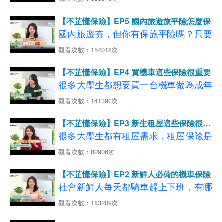
◆影片分段重點說明如下：
看更多
保險自己搞定！
把罩、保障加分！
【國內旅平險】
在有限預算下做到足夠保障？今天邀請
延伸閱讀：年輕人陷買房焦慮？ 前進
【00:50-02:30】走訪上千建案 新奇建
延伸閱讀：【機車環島旅遊】台9線精
【不芷懂保險】EP5 國內旅遊旅平險怎麼保
【07:28-10:08】把錢花在刀口上！保
小資族代表冰蹦拉來分享！
預售屋市場必懂的6件事
案面面觀
國內旅遊夯，但你有保旅平險嗎？只要
選機車旅遊4大熱門景點
險應量身打造
【02:33-06:10】賞屋這樣看！新手也
是旅遊都會有風險，開心出門也要平安
→
觀看次數：154018次
【10:15-12:04】怎麼評估自身需求 找
了解更多，立即試算投保
GO
◆影片分段重點說明如下：
能變專家
回家～旅遊達人瞿光復來跟大家分享台
看更多
【新車保險推薦】
到適合的機車？
【01:40-02:23】買車容易養車難 養車
【06:18-07:59】比起新成屋 為何預售
【不芷懂保險】EP4 買機車這些保險很重要
灣的秘境景點，以及他帶團遇過的意外
延伸閱讀：三個關鍵～讓你買車體險一次上手
【12:13-13:33】不是只有換機油！機
開銷有多大?
屋更受歡迎？
很多大學生都想要買一台機車做為成年
事件與處理方式
！
【04:53-09:08】車險保費每年繳 你清
車保養重點？
【08:05-09:06】保單拿出來！有看懂
禮，一定要有正確的機車保險知識，才
觀看次數：141390次
楚有哪些保障嗎?
你的住宅火險保障內容嗎?
能給自己更多保障。Eason黃尹宣來分
◆影片分段重點說明如下：
【08:14-09:44】網路投保車險超方便
【09:07-12:09】投保住宅火險要知道
【不芷懂保險】EP3 新生租屋這些保險很重
→
了解更多，立即試算投保GO
享他的大學瘋狂夜衝經驗，並告訴大家
【01:56-06:02】重溫搭機喜悅 達人帶
又便宜，自己也可以處理!
要
很多大學生都有租屋需求，租屋保險是
看更多
房價≠住宅火險保額
【機車險種推薦】
正確的機車保險觀念！
你遊台灣離島
非常重要的～永康曾咖郎憑著多年租屋
【12:18-14:26】注意！住宅火險若不
延伸閱讀：畢業季後掀買車潮 騎車通勤好便利卻
觀看次數：82906次
→
【06:40-09:57】國旅自由行夯 意外狀
足額 理賠金將被打折！
經驗，來告訴大家正確的租屋觀念！
了解更多，立即試算投保
GO
忽略這一項
◆影片分段重點說明如下：
【不芷懂保險】EP2 新鮮人必備的機車保險
看更多
況也不少？！
【第三人責任險】
【01:56-06:02】Eason夜衝私房秘境大
社會新鮮人每天都騎車趕上下班，有哪
延伸閱讀：五分鐘快速認識汽車保險
→
【10:04-12:22】離島自由行 租來的車
◆影片分段重點說明如下：
了解更多，立即試算投保
GO
公開
些機車相關的保險知識是我們一定要知
看更多
觀看次數：183209次
撞壞了怎麼辦？
【住宅火險保障】
【00:57-02:19】租屋找房眉角多 居住
【06:40-09:57】大學生騎車神隊友！
道的呢?
延伸閱讀：火災、地震意外難預測 多
【12:19-13:20】離島租車旅遊更安
安全擺第一