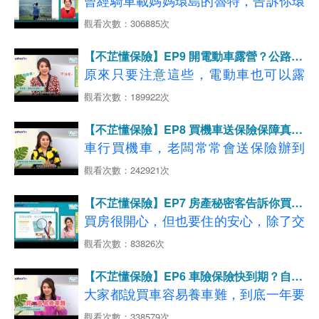
曾經騎車載媽媽環島的魯特，告訴你環
電器藏危機
省下萬元律師費
◆影片分段重點說明如下：
旅碰上意外怎麼辦？
→
了解更多，立即試算投保GO
島前要做哪些準備，以及最重要的2大
觀看次數：306885次
【08:02-10:17】租屋族轉嫁風險 住宅
【00:51-02:21】一家四口住28坪質感
【08:16-08:51】快樂出遊別忘旅平
看更多
【汽車第三人責任保險】
必保保險【機車險】、【國內旅平
火險保障不可少！
宅 白色空間放大視覺
險，百萬保障只要銅板價！
延伸閱讀：撞超跑賠不完…你保超額責
【不芷懂保險】EP9 開電動車露營？公路冒
險】！
【10:22-12:06】住宅起火點意想不到
【08:52-10:46】國旅風險都幫你想到
【02:24-04:39】舒心親子宅這樣做就
險的融融，告訴你他怎麼做到！
原來只要注意這些，電動車也可以露
任險了嗎？
多一份保障更安心！
了，旅平+不便險一次購足
對
營！曾在美國公路大冒險
3500
公里的融
觀看次數：189922次
◆影片分段重點說明如下：
【10:54-12:22】投保旅平險不用再比
【04:45-05:57】住宅火災電氣因素占
融，分享他如何挑選車子的性能與安
【00:58-04:54】台灣人必做清單 魯特
了，跟著旅遊主題輕鬆選！
→
【不芷懂保險】EP8 買機車送保險保障真的
大宗 用電安全要注意！
了解更多，立即試算投保GO
全，以及買新車該注意的保險～
載著媽媽環島去
足夠嗎？
車行買機車，老闆常常會送保險辦到
看更多
【租屋放心款】
【06:00-08:06】跟著檢查！居家用電
【04:59-07:37】環島這樣玩！行前規
好，看起來很優惠，但一定要看清楚保
延伸閱讀：【房客自救必看】租屋族4
→
了解更多，立即試算投保GO
觀看次數：242921次
不NG
◆影片分段重點說明如下：
劃懶人包
單內，才能避免後續可能產生的理賠問
看更多【國內旅遊保障】
大居家風險 有「它」就搞定
【08:10-10:32】最後一道防護網 投保
【00:27-01:12】電動車時代來臨 買新
【不芷懂保險】EP7 房產秘密客告訴你買新
【07:38-08:26】環島旅行堤防意外 行
延伸閱讀：好想去海島度假 高CP值首選在台灣
題～
車要選電動車嗎?
住宅火險-安心防護款
屋注意事項～
買房很開心，但也要住的安心，除了交
經這些路段要小心！
【01:44-03:27】電動車成潮流 跟燃油
【10:34-12:02】住宅火險規劃好 居家
屋流程要細看，住宅火險也一定要保，
觀看次數：83826次
【08:29-12:34】愛是愛呆丸 環島前別
◆影片分段重點說明如下：
車差在哪?
防疫沒煩惱
但有哪些細節一定要注意呢？房產秘密
忘了保險！
【00:40-05:10】買機車送保險 該保的
【03:49-07:49】長途開車狀況多 意外
【不芷懂保險】EP6 車險保險快到期？自己
客不藏私大公開！
卻沒保到？
發生怎處理?
處理省更多！
大家都說買車容易養車難，到底一年要
→
了解更多，立即試算投保GO
看更多
【05:16-07:15】機車族保對險 風險一
【08:00-12:33】了解自己的需求 新車
【機車第三人責任保險】
花多少錢養車？車險要注意哪些，才能
看更多
觀看次數：338579次
【住宅火險推薦】