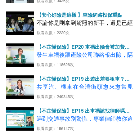
分鐘就能搞定！
觀看次數：3436次
時間限制，24小時都能投保，常見保險
出發前
1
小時完成「本人投保」 ，保障
【安心好險是這樣 】車險網路投保重點
通通都有，輕鬆操作，還可以享有網路
立即擁有，現在就上新安東京海上網路
不論你是剛拿到駕照的新手，還是已經
投保試算看看吧
投保優惠，現在就上新安東京海上網路
~
馳騁多年的老司機，大家都希望開車上
觀看次數：2220次
投保試算看看吧~
路時能更安心。除了安全駕駛，保對車
>>>
國外旅平險立即試算投保
GO
【不芷懂保險】EP20 車禍出險會被加費嗎?
險更是對自己和家人負責的表現。
汽車險保費怎麼算?
>>>
發生車禍後跟產險公司聯絡報出險，隔
汽車險立即試算投保GO
不知道怎麼保嗎
?
看更多【國外旅平險介紹】
什麼是危險駕駛的離譜行為？車險該如
年保費就會增加?！如果是優良駕駛，
觀看次數：118626次
出國旅遊必備
方案自由選！
何投保？
看更多 每位車主都需要的 【強制險】
保險期間都平安無事，保費會算便宜一
網路投保這麼方便，能投保的項目會不
看更多 上路必備保險【第三人責任險】
【不芷懂保險】EP19 出遊出差要租車？這
點嗎？有什麼小技巧可以少花點錢，還
會不多呀？就讓芷娟和小葉來告訴你。
看更多 撞到超跑的附身符 【超額責任險】
個保險要先有
共享汽、機車在台灣街頭愈來愈常見
享有同樣的保障？
看更多 愛車的守護神【車體損失險】
了！在享受方便性的同時，大家往往忽
觀看次數：249345次
>>>
略潛在的風險。 在國內租車或是使用
汽車險立即試算投保GO
◆影片分段重點說明如下：
【不芷懂保險】EP15 出車禍該找律師嗎？
共享汽車的時候，萬一發生車禍該怎麼
【01:05-02:43】專業試車手上路也會
看更多 每位車主都需要的 【強制險】
原來汽車險有這些保障！
遇到交通事故別驚慌，專業律師教你這
處理？賠償問題又落在誰的頭上呢？
看更多 上路必備保險【第三人責任險】
怕 分享車險投保觀點
樣做，適當釐清責任，避免產生更大糾
觀看次數：156147次
看更多 撞到超跑的附身符 【超額責任險】
【02:48-04:50】車禍報出險後保險費
紛或衍生賠償