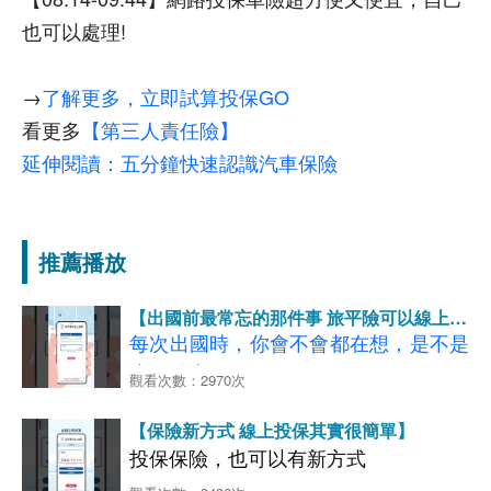
也可以處理!
→
了解更多，立即試算投保
GO
看更多
【第三人責任險】
延伸閱讀：五分鐘快速認識汽車保險
推薦播放
【出國前最常忘的那件事 旅平險可以線上買
啦！】
每次出國時，你會不會都在想，是不是
少了什麼？
觀看次數：2970次
甚至都快到機場才想起來？ 原來就是
【保險新方式 線上投保其實很簡單】
>>> 旅平險！！！
投保保險，也可以有新方式
別擔心
~
現在旅平險線上就能完成，幾
超方便的網路投保，很多人在用，不受