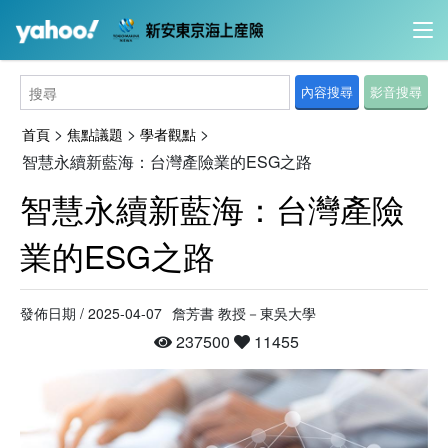
內容搜尋
影音搜尋
>
>
>
首頁
焦點議題
學者觀點
智慧永續新藍海：台灣產險業的ESG之路
智慧永續新藍海：台灣產險
業的ESG之路
發佈日期 / 2025-04-07
詹芳書 教授－東吳大學
237500
11455