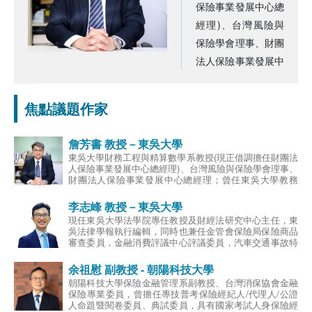
保險事業發展中心總
經理)、台灣風險與
保險學會理事、財團
法人保險事業發展中
心總經理；曾任東吳
大學教務長、商學院
焦點議題作家
副院長、財務工程與
精算數學系主任、台
詹芳書 教授－東吳大學
灣風險與保險學會監
東吳大學財務工程與精算數學系教授(現正借調擔任財團法
人保險事業發展中心總經理)、台灣風險與保險學會理事、
事、南山人壽保險股
財團法人保險事業發展中心總經理；曾任東吳大學教務
份有限公司獨立董
長、商學院副院長、財務工程與精算數學系主任、台灣風
險與保險學會監事、南山人壽保險股份有限公司獨立董
事、國際康健人壽保
李志峰 教授－東吳大學
事、國際康健人壽保險股份有限公司獨立董事、陸家嘴國
現任東吳大學法學院專任教授及財經法研究中心主任，東
險股份有限公司獨立
泰人壽保險股份有限公司獨立董事；專長為精算科學、保
吳法律學報執行編輯，同時也兼任金管會保險局保險商品
險財務管理、清償能力分析及保險商品創新。
董事、陸家嘴國泰人
審查委員，金融消費評議中心評議委員，汽車交通事故特
別補償基金法律顧問，上市公司獨立董事，保險事業發展
壽保險股份有限公司
中心/金融法制暨犯罪防治中心講師，並具有仲裁人，律師
余祖慰 副教授 - 朝陽科技大學
及地政士資格；曾於律師事務所、國際性保險經紀人公司
獨立董事；專長為精
朝陽科技大學保險金融管理系副教授、台灣消保協會金融
擔任專職律師，以及於外商保險公司擔任法務經理；專長
保險專業委員，曾擔任專技普考保險經紀人/代理人/公證
算科學、保險財務管
為保險法、海商法、運動法及國際貿易索賠實務。
人命題暨閱卷委員、典試委員，具有國家考試人身保險經