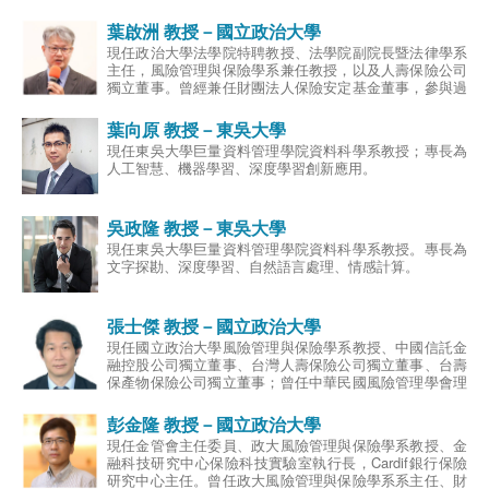
理、清償能力分析及
紀人資格、壽險公司理賠與核保人員執照。進入學術界之
前，曾擔任壽險公司分公司經理人、理賠部襄理、通訊處
葉啟洲 教授－國立政治大學
保險商品創新。
處經理、保經與保代/銀行/信用合作社/農會等通路經理
現任政治大學法學院特聘教授、法學院副院長暨法律學系
人。專長為超高齡社會保險市場、保險行銷、通路管理、
主任，風險管理與保險學系兼任教授，以及人壽保險公司
風險管理。
獨立董事。曾經兼任財團法人保險安定基金董事，參與過
幾家保險公司的接管工作；也曾兼任財團法人金融消費評
議中心的評議委員。葉教授進入學術界之前，曾擔任律
葉向原 教授－東吳大學
師、法官，在擔任法官期間以公費留學前往德國進修，獲
現任東吳大學巨量資料管理學院資料科學系教授；專長為
得德國弗萊堡大學法學博士，專長為民法和保險法。
人工智慧、機器學習、深度學習創新應用。
吳政隆 教授－東吳大學
現任東吳大學巨量資料管理學院資料科學系教授。專長為
文字探勘、深度學習、自然語言處理、情感計算。
張士傑 教授－國立政治大學
現任國立政治大學風險管理與保險學系教授、中國信託金
融控股公司獨立董事、台灣人壽保險公司獨立董事、台壽
保產物保險公司獨立董事；曾任中華民國風險管理學會理
事長、行政院勞工退休基金監理委員會委員、金融消費評
議委員、行政院金融監督管理委員會專任委員、財團法人
彭金隆 教授－國立政治大學
保險事業發展中心董事；專長為風險管理與保險、精算科
現任金管會主任委員、政大風險管理與保險學系教授、金
學、退休金財務、資產配置。
融科技研究中心保險科技實驗室執行長，Cardif銀行保險
研究中心主任。曾任政大風險管理與保險學系系主任、財