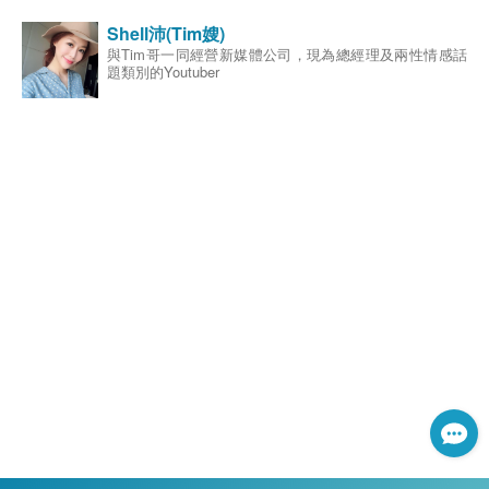
團法人交通事故特別補償基金監察人、金融消費評議中心
董事、台灣風險與保險學會秘書長、金管會人身保險保單
Shell沛(Tim嫂)
審察委員、金融總會副秘書長；研究專長為保險市場、銀
與Tim哥一同經營新媒體公司，現為總經理及兩性情感話
行保險、金融控股公司、保險科技與保險監理法規與制度
題類別的Youtuber
等。