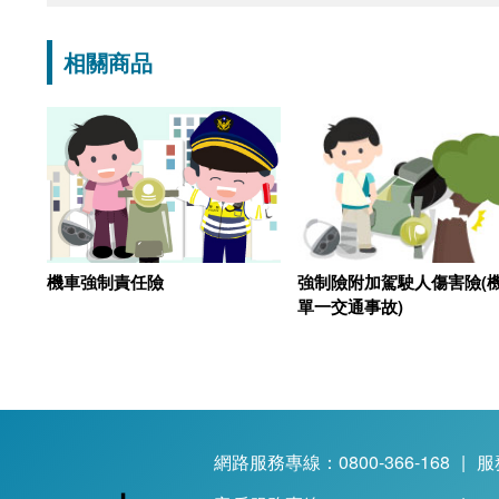
相關商品
機車強制責任險
強制險附加駕駛人傷害險(
單一交通事故)
網路服務專線：0800-366-168
|
服