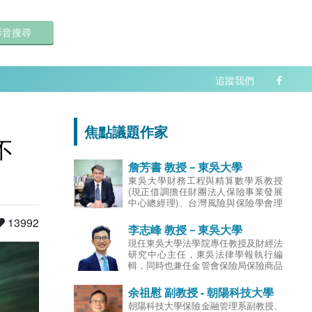
影音搜尋
追蹤我們
焦點議題作家
不
詹芳書 教授－東吳大學
東吳大學財務工程與精算數學系教授
(現正借調擔任財團法人保險事業發展
中心總經理)、台灣風險與保險學會理
事、財團法人保險事業發展中心總經
13992
理；曾任東吳大學教務長、商學院副院
李志峰 教授－東吳大學
長、財務工程與精算數學系主任、台灣
現任東吳大學法學院專任教授及財經法
風險與保險學會監事、南山人壽保險股
研究中心主任，東吳法律學報執行編
份有限公司獨立董事、國際康健人壽保
輯，同時也兼任金管會保險局保險商品
險股份有限公司獨立董事、陸家嘴國泰
審查委員，金融消費評議中心評議委
人壽保險股份有限公司獨立董事；專長
員，汽車交通事故特別補償基金法律顧
余祖慰 副教授 - 朝陽科技大學
為精算科學、保險財務管理、清償能力
問，上市公司獨立董事，保險事業發展
分析及保險商品創新。
朝陽科技大學保險金融管理系副教授、
中心/金融法制暨犯罪防治中心講師，