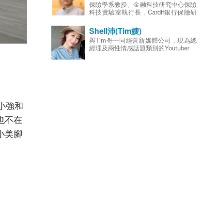
保險學系教授、金融科技研究中心保險
委員、財團法人保險事業發展中心董
科技實驗室執行長，Cardif銀行保險研
事；專長為風險管理與保險、精算科
究中心主任。曾任政大風險管理與保險
學、退休金財務、資產配置。
學系系主任、財團法人交通事故特別補
Shell沛(Tim嫂)
償基金監察人、金融消費評議中心董
與Tim哥一同經營新媒體公司，現為總
事、台灣風險與保險學會秘書長、金管
經理及兩性情感話題類別的Youtuber
會人身保險保單審察委員、金融總會副
秘書長；研究專長為保險市場、銀行保
險、金融控股公司、保險科技與保險監
理法規與制度等。
小強和
也不在
小美腳