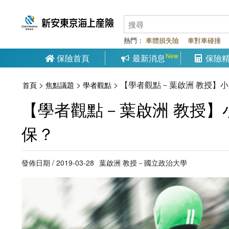
熱門：
車體損失險
車對車碰撞
保險首頁
最新消息
保險
>
>
>
【學者觀點－葉啟洲 教授】
首頁
焦點議題
學者觀點
【學者觀點－葉啟洲 教授】
保？
發佈日期 / 2019-03-28
葉啟洲 教授－國立政治大學