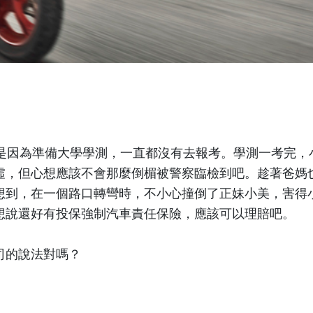
是因為準備大學學測，一直都沒有去報考。學測一考完，
虛，但心想應該不會那麼倒楣被警察臨檢到吧。趁著爸媽
想到，在一個路口轉彎時，不小心撞倒了正妹小美，害得
想說還好有投保強制汽車責任保險，應該可以理賠吧。
司的說法對嗎？