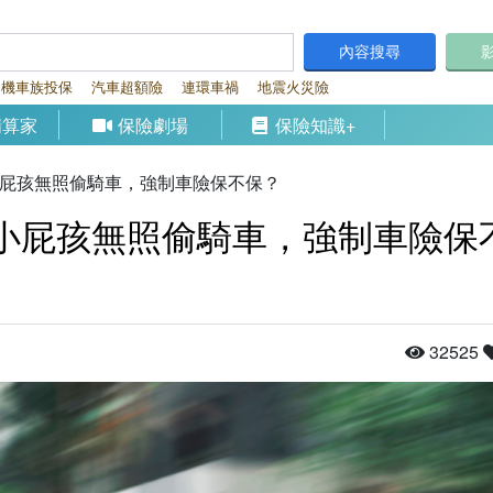
內容搜尋
機車族投保
汽車超額險
連環車禍
地震火災險
精算家
保險劇場
保險知識+
小屁孩無照偷騎車，強制車險保不保？
小屁孩無照偷騎車，強制車險保
32525