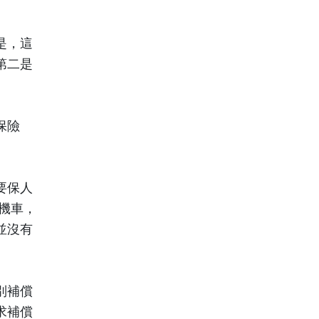
是，這
第二是
保險
要保人
機車，
並沒有
別補償
求補償