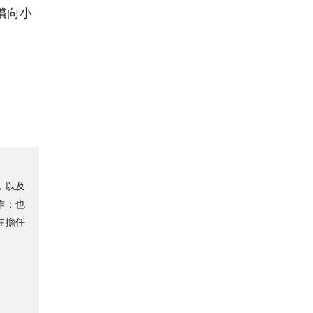
償向小
，以及
作；也
在擔任