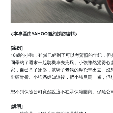
<本專區由YAHOO邀約採訪編輯>
[
案例
]
18
歲的小強，雖然已經到了可以考駕照的年紀，但
同學約了週末一起騎機車去兜風。小強雖然覺得心
家，自己拿了鑰匙，就騎了老媽的摩托車出去。沒
趾頭骨折。小強媽媽知道後，把小強臭罵一頓，但
想不到保險公司竟然說這不在承保範圍內。保險公
[
說明
]