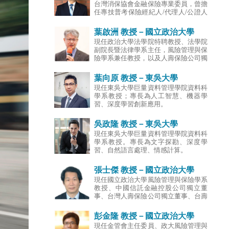
台灣消保協會金融保險專業委員，曾擔
並具有仲裁人，律師及地政士資格；曾
任專技普考保險經紀人/代理人/公證人
於律師事務所、國際性保險經紀人公司
命題暨閱卷委員、典試委員，具有國家
擔任專職律師，以及於外商保險公司擔
考試人身保險經紀人資格、壽險公司理
葉啟洲 教授－國立政治大學
任法務經理；專長為保險法、海商法、
賠與核保人員執照。進入學術界之前，
運動法及國際貿易索賠實務。
現任政治大學法學院特聘教授、法學院
曾擔任壽險公司分公司經理人、理賠部
副院長暨法律學系主任，風險管理與保
襄理、通訊處處經理、保經與保代/銀
險學系兼任教授，以及人壽保險公司獨
行/信用合作社/農會等通路經理人。專
立董事。曾經兼任財團法人保險安定基
長為超高齡社會保險市場、保險行銷、
金董事，參與過幾家保險公司的接管工
葉向原 教授－東吳大學
通路管理、風險管理。
作；也曾兼任財團法人金融消費評議中
現任東吳大學巨量資料管理學院資料科
心的評議委員。葉教授進入學術界之
學系教授；專長為人工智慧、機器學
前，曾擔任律師、法官，在擔任法官期
習、深度學習創新應用。
間以公費留學前往德國進修，獲得德國
弗萊堡大學法學博士，專長為民法和保
吳政隆 教授－東吳大學
險法。
現任東吳大學巨量資料管理學院資料科
學系教授。專長為文字探勘、深度學
習、自然語言處理、情感計算。
張士傑 教授－國立政治大學
現任國立政治大學風險管理與保險學系
教授、中國信託金融控股公司獨立董
事、台灣人壽保險公司獨立董事、台壽
保產物保險公司獨立董事；曾任中華民
國風險管理學會理事長、行政院勞工退
彭金隆 教授－國立政治大學
休基金監理委員會委員、金融消費評議
現任金管會主任委員、政大風險管理與
委員、行政院金融監督管理委員會專任