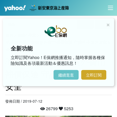
×
內容搜尋
影音搜尋
>
>
>
首頁
保險小學堂
住火
毛小孩必備！寵物意外費用補償保險 守護毛小孩的居家安
全新功能
全
立即訂閱Yahoo！E保網推播通知，隨時掌握各種保
毛小孩必備！寵物意外費用
險知識及各項最新活動＆優惠訊息！
補償保險 守護毛小孩的居家
繼續逛逛
立即訂閱
安全
發佈日期 / 2019-07-12
26799
5253