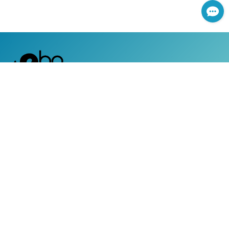
網路服務專線：0800-366-168
|
服務時間：週一至週五 上午8:30 ~ 下午5:30 (國定假日除外)
客戶服務專線：0800-050-119
|
24小時全天候道路救援及事故現場服務
|
地址：台灣台北市104南京東路三段130號8-13樓
Copyright ©2019 新安東京海上產物保險股份有限公司 All
rights reserved， 本網域(yahoo.ebo.tmnewa.com.tw)之服
務，由「新安東京海上產物保險股份有限公司」所擁有和提
供，請見
詳細說明