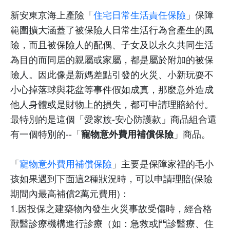
新安東京海上產險「
住宅日常生活責任保險
」
保障
範圍擴大涵蓋了被保險人日常生活行為會產生的風
險，而且被保險人的配偶、子女及以永久共同生活
為目的而同居的親屬或家屬，都是屬於附加的被保
險人。因此像是新媽差點引發的火災、小新玩耍不
小心掉落球與花盆等事件假如成真，那麼意外
造成
他人身體或是財物上的損失，都可申請理賠給付。
最特別的是這個「愛家族
-安心
防護款」商品組合還
有一個特別的--
「
」商品。
寵物意外費用補償保險
「
寵物意外費用補償保險
」主要是保障家裡的毛小
孩如果遇到下面這
2
種狀況時，可以申請理賠
(
保險
期間內最高補償
2
萬元費用
)
：
1.
因投保之建築物內發生火災事故受傷時，經合格
獸醫診療機構進行診療（如：急救或門診醫療、住