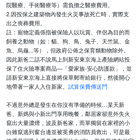
院醫療、手術醫療等）需負擔之醫療費用。
2.
因投保之建築物內發生火災事故死亡時，實際支
出之喪葬費用。
註：
寵物定義係指被保險人以玩賞、伴侶為目的而
飼養之動物（如：貓、狗、鳥、兔子、天竺鼠、金
魚、烏龜
...
等），但政府公佈之保育類動物除外。
因此新爸二話不說馬上到新安東京海上產險網站投
保了住火險專案商品—「愛家族
-
安心防護款」，並
請新安東京海上直接將保單郵寄給銀行，然後開心
地帶著一家人入住新家。
試算保費傳送門
不過
意外總是發生在你沒有準備的時候
…
某天新
爸、新媽與小新出門享用晚餐，鄰居家卻意外失火
竄出大量濃煙，波及新爸家，而單獨留在家裡的小
白雖竄逃到窗台邊並被英勇的消防員救出，可是最