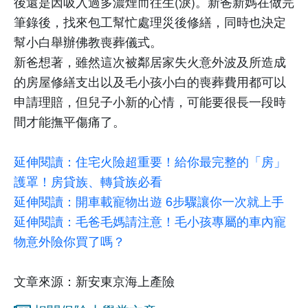
後還是因吸入過多濃煙而往生
(
淚
)
。新爸新媽在做完
筆錄後，找來包工幫忙處理災後修繕，同時也決定
幫小白舉辦佛教喪葬儀式。
新爸想著，雖然這次被鄰居家失火意外波及所造成
的房屋修繕支出以及毛小孩小白的喪葬費用都可以
申請理賠，但兒子小新的心情，可能要很長一段時
間才能撫平傷痛了。
延伸閱讀：住宅火險超重要！給你最完整的「房」
護罩！房貸族、轉貸族必看
延伸閱讀：開車載寵物出遊 6步驟讓你一次就上手
延伸閱讀：毛爸毛媽請注意！毛小孩專屬的車內寵
物意外險你買了嗎？
文章來源：新安東京海上產險