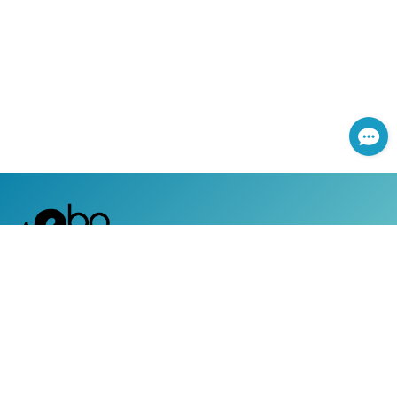
網路服務專線：0800-366-168
|
服務時間：週一至週五 上午8:30 ~ 下午5:30 (國定假日除外)
客戶服務專線：0800-050-119
|
24小時全天候道路救援及事故現場服務
|
地址：台灣台北市104南京東路三段130號8-13樓