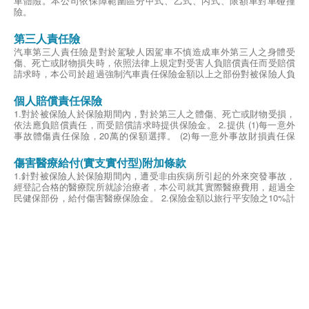
車體險。本公司依保障範圍區分甲式、乙式、丙式、限額車對車碰撞
實者，本公司亦負賠償之責。
險。
2.第三人責任保險
對於被保險人於保險期間內在中華民國管轄範圍內駕駛之汽車或機車發
第三人責任險
生意外事故不慎造成車外其他人第三人之身體傷害、死亡或財物損失
時，依照法律上規定對受害人應負賠償責任而受賠償請求時，本公司於
汽車第三人責任險是對於駕駛人因駕車不慎造成車外第三人之身體受
超過強制汽車責任保險金額以上之部份對被保險人負賠償之責。
傷、死亡或財物損失時，依照法律上規定對受害人負賠償責任而受賠償
第三人每人體傷最高10萬元為限；每次事故體傷總和最高20萬為限。
請求時，本公司於超過強制汽車責任保險金額以上之部份對被保險人負
第三人每次事故財損最高3萬元為限。
賠償之責。一般發生傷亡事故時，法官將依受害者的身分、地位、年
齡、家庭撫養人數等條件，來判定和解金，在求償意識高漲的年代，第
個人賠償責任保險
三人傷害責任險更顯重要。
1.對於被保險人於保險期間內，對於第三人之體傷、死亡或財物受損，
依法應負賠償責任，而受賠償請求時提供保險金。 2.提供 (1)每一意外
事故體傷責任保險，20萬的保額選擇。 (2)每一意外事故財損責任保
險，10萬的保額選擇。 (3)保險期間內最高賠償責任保險，60萬的保額
選擇。
傷害醫療給付(實支實付型)附加條款
1.針對被保險人於保險期間內，遭受非由疾病所引起的外來突發事故，
經登記合格的醫療院所就診治療者，本公司就其實際醫療費用，超過全
民健保部份，給付傷害醫療保險金。 2.保險金額以旅行平安險之10%計
算。