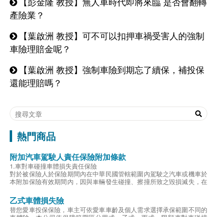
【彭金隆 教授】無人車時代即將來臨 是否會翻轉
產險業？
【葉啟洲 教授】可不可以扣押車禍受害人的強制
車險理賠金呢？
【葉啟洲 教授】強制車險到期忘了續保，補投保
還能理賠嗎？
熱門商品
附加汽車駕駛人責任保險附加條款
1.車對車碰撞車體損失責任保險
對於被保險人於保險期間內在中華民國管轄範圍內駕駛之汽車或機車於
本附加保險有效期間內，因與車輛發生碰撞、擦撞所致之毀損滅失，在
確認事故之對方車輛後，依法對車輛所有人應負賠償責任而受賠償請求
時，本公司對被保險人負賠償責任。
乙式車體損失險
賠付金額最高5萬元為限。
替您愛車投保保險，車主可依愛車車齡及個人需求選擇承保範圍不同的
對造汽車雖肇事逃逸無法確認，但經憲警現場處理且經由本公司查證屬