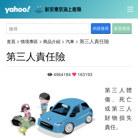
內容搜尋
影音搜尋
>
>
>
>
第三人責任險
首頁
情境專區
商品介紹
汽車
第三人責任險
4964184
163193
第三人體
傷、死亡
或第三人
財物損失
責任。