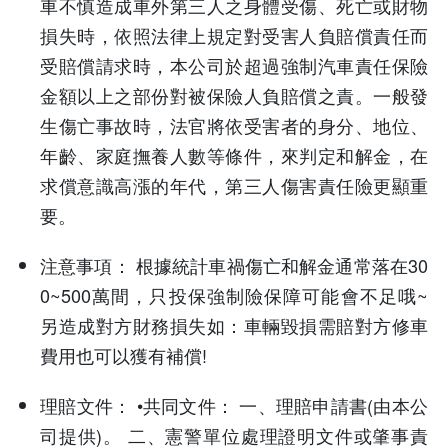
車不慎造成車外第三人之身體受傷、死亡或財物
損失時，依照法律上規定對受害人負賠償責任而
受賠償請求時，本公司於超過強制汽車責任保險
金額以上之部份對被保險人負賠償之責。一般發
生傷亡事故時，法官將依受害者的身分、地位、
年齡、家庭撫養人數等條件，來判定和解金，在
求償意識高漲的年代，第三人傷害責任險更顯重
要。
注意事項：
根據統計車禍傷亡和解金通常落在30
0~500萬間，只投保強制險保障可能會不足哦~
另造成對方財務損失如：車輛毀損需賠對方修車
費用也可以獲有補償!
理賠文件：
•共同文件： 一、理賠申請書(由本公
司提供)。 二、憲警單位處理證明文件或肇事責