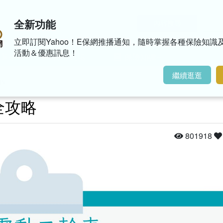
全新功能
內容搜尋
機車族投保
汽車超額險
連環車禍
地震火災險
立即訂閱Yahoo！E保網推播通知，隨時掌握各種保險知識
活動＆優惠訊息！
精算家
保險劇場
保險知識+
繼續逛逛
略
全攻略
801918