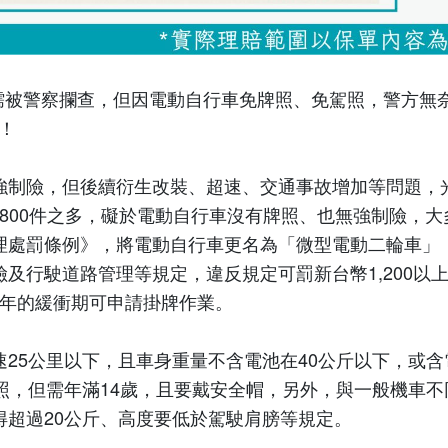
儒被警察攔查，但因電動自行車免牌照、免駕照，警方無
！
強制險，但後續衍生改裝、超速、交通事故增加等問題，
,800
件之多，礙於電動自行車沒有牌照、也無強制險，大
理處罰條例
》
，將電動自行車更名為「微型電動二輪車」
險及行駛道路管理等規定，違反規定可罰新台幣
1,200
以
年的緩衝期可申請掛牌作業。
速
25
公里以下，且車身重量不含電池在
40
公斤以下，或含
照，但需年滿
14
歲，且要戴安全帽，另外，與一般機車不
得超過
20
公斤、高度要低於駕駛肩膀等規定。