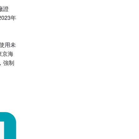
廠證
2023
年
使用未
東京海
，強制