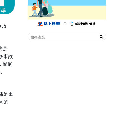
奈放
光是
多事故
，簡稱
上、
電池重
同的