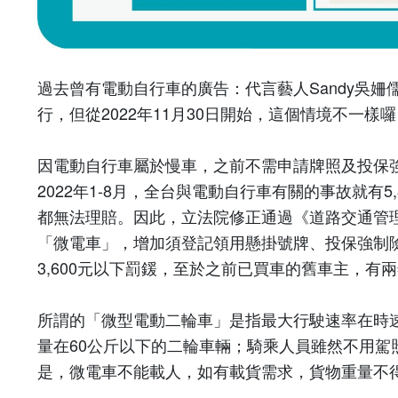
過去曾有電動自行車的廣告：代言藝人
Sandy
吳姍
行，但從
2022
年
11
月
30
日開始，這個情境不一樣囉
因電動自行車屬於慢車，之前不需申請牌照及投保
2022
年
1-8
月，全台與電動自行車有關的事故就有
5
都無法理賠。因此，立法院修正通過《道路交通管
「微電車」，增加須登記領用懸掛號牌、投保強制
3,600
元以下罰鍰，至於之前已買車的舊車主，有兩
所謂的「微型電動二輪車」是指最大行駛速率在時
量在
60
公斤以下的二輪車輛；騎乘人員雖然不用駕
是，微電車不能載人，如有載貨需求，貨物重量不