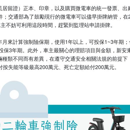
民居留證）正本、印章，以及購買微電車的統一發票、出
件；交通部為了鼓勵現行的微電車可以儘早掛牌納管，在
車主不妨可利用這段時間，趕緊到監理站申請掛牌。
年月來計算強制險保期，使用
1
年以上，可投保
1~3
年期；
投保
3
年期。此外，車主最關心的理賠項目與金額，新安
輛種類不同而有差異，在遵守交通安全相關法規的前提下
付按失能等級最高
200
萬元、死亡定額給付
200
萬元。