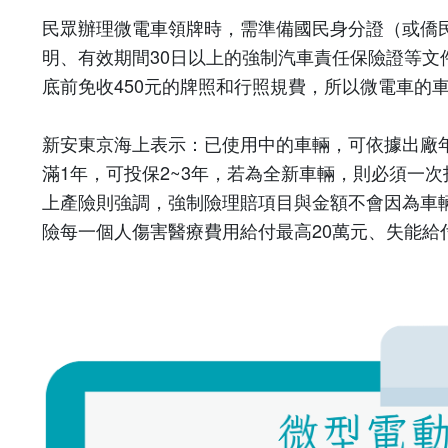
民眾辦理微電車領牌時，需準備國民身分證（或僑
明、有效期間
30
日以上的強制汽車責任保險證等文
底前免收
450
元的牌照和行照規費，所以微電車的
新安東京海上表示：已使用中的車輛，可依據出廠
滿
1
年，可投保
2~3
年，若為全新車輛，則必須一次
上產險則強調，強制險理賠項目與金額不會因為車
險每一個人傷害醫療費用給付最高
20
萬元、失能給