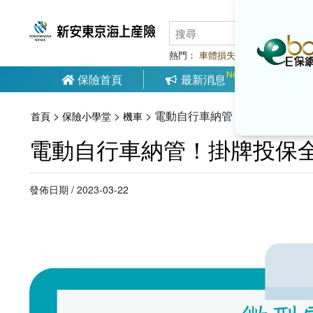
熱門：
車體損失險
車對車碰撞
保險首頁
最新消息
保險
>
>
>
電動自行車納管！掛牌投保全攻
首頁
保險小學堂
機車
電動自行車納管！掛牌投保
發佈日期 / 2023-03-22