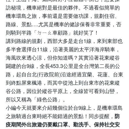
訪秘境，機車絕對是最佳的夥伴。不過看似簡單的
機車環島之旅，事前還是需要做功課，規劃住宿、
路線、景點
….
尤其是機車的健診保養非常重要，否
則騎到半路「ㄉㄧㄠ車顧路」就好笑了！
講到路線的規劃，西部大多是走台
1
線，來到東部也
多半會選擇台
11
線，沿著美麗的太平洋海岸騎車，
海風吹來透心涼，但你知道嗎？其實沿著花東縱谷
闢建的台
9
線，全長
453.3
公里是全台灣第二長的公
路，起自台北
(
行政院前
)
沿途經過宜蘭、花蓮、台東
到終點屏東楓港，而其中從池上到台東市的花東縱
谷公路，因位於縱谷平原上，全線皆可看到山巒，
所以又稱為「綠色公路」。
小編今天就要來介紹幾個位於台
9
線上，是機車環島
之旅騎過台東時絕不能錯過的景點！同步提醒，
防
疫期間外出旅遊仍要戴口罩、勤洗手、保持社交安