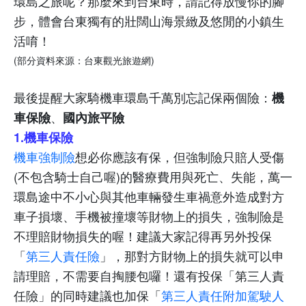
環島之旅呢？那麼來到台東時，請記得放慢你的腳
步，體會台東獨有的壯闊山海景緻及悠閒的小鎮生
活唷！
(
部分資料來源：台東觀光旅遊網
)
最後提醒大家騎
機車環島千萬別忘記保兩個險：
機
、
車保險
國內旅平險
1.
機車保險
機車強制險
想必你應該有保，但強制險只賠人受傷
(
不包含騎士自己喔
)
的醫療費用與死亡、失能，萬一
環島途中不小心與其他車輛發生車禍意外造成對方
車子損壞、手機被撞壞等財物上的損失，強制險是
不理賠財物損失的喔！建議大家記得再另外投保
「
第三人責任險
」，那對方財物上的損失就可以申
請理賠，不需要自掏腰包囉！還有投保「第三人責
任險」的同時建議也加保「
第三人責任附加駕駛人