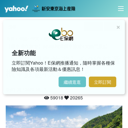
×
內容搜尋
影音搜尋
>
>
>
首頁
保險小學堂
機車
【機車環島旅遊】台9線精選機車旅遊4大熱門景點
全新功能
【機車環島旅遊】台9線精選
立即訂閱Yahoo！E保網推播通知，隨時掌握各種保
險知識及各項最新活動＆優惠訊息！
機車旅遊4大熱門景點
繼續逛逛
立即訂閱
發佈日期 / 2020-09-17
59018
20265