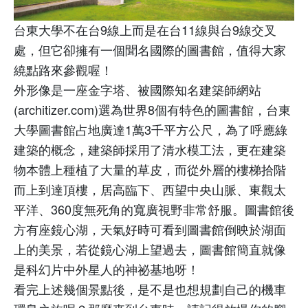
台東大學不在台
9
線上而是在台
11
線與台
9
線交叉
處，但它卻擁有一個聞名國際的圖書館，值得大家
繞點路來參觀喔！
外形像是一座金字塔、被國際知名建築師網站
(architizer.com)
選為世界
8
個有特色的圖書館，台東
大學圖書館占地廣達
1
萬
3
千平方公尺，為了呼應綠
建築的概念，建築師採用了清水模工法，更在建築
物本體上種植了大量的草皮，而從外層的樓梯拾階
而上到達頂樓，居高臨下、西望中央山脈、東觀太
平洋、
360
度無死角的寬廣視野非常舒服。圖書館後
方有座鏡心湖，天氣好時可看到圖書館倒映於湖面
上的美景，若從鏡心湖上望過去，圖書館簡直就像
是科幻片中外星人的神祕基地呀！
看完上述幾個景點後，是不是也想規劃自己的機車