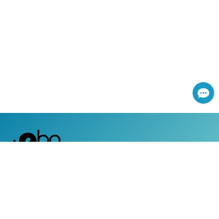
網路服務專線：0800-366-168
|
服務時間：週一至週五 上午8:30 ~ 下午5:30 (國定假日除外)
客戶服務專線：0800-050-119
|
24小時全天候道路救援及事故現場服務
|