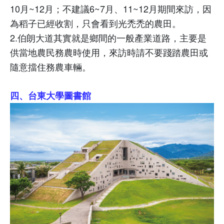
10
月
~12
月；不建議
6~7
月、
11~12
月期間來訪，因
為稻子已經收割，只會看到光禿禿的農田。
2.
伯朗大道其實就是鄉間的一般產業道路，主要是
供當地農民務農時使用，來訪時請不要踐踏農田或
隨意擋住務農車輛。
四、台東大學圖書館