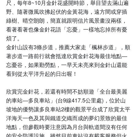
尺，每年
8~10
月金針花盛開時節，舉目望去滿山遍
野、隨著微風吹拂起伏的金黃花海，遠方間或穿插
綠樹、晴空朗朗，簡直就跟明信片風景畫沒兩樣，
看著看著也像金針花語「忘憂」一樣地忘掉所有憂
煩了。
金針山設有
3
條步道，推薦大家走「楓林步道」，順
著步道一路前行就會抵達欣賞金針花海最佳地點
—
忘憂谷，如果勤勞點，一早天未亮來到金針山還能
看到從太平洋升起的日出喔！
欣賞完金針花，若還有時間不妨順遊「全台最美麗
的車站
—
多良車站」
(
台
9
線
417.5
公里處
)
，位於山
坡地的優勢讓多良車站
2
樓的觀景平台成了欣賞太平
洋海天一色及其與鐵道交織而成的夢幻景致的最佳
地點，但參觀時要注意因為月台與軌道間沒有任何
的安全防護設施，雖然目前車站沒有載客服務但火