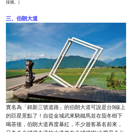
採摘。
)
三、伯朗大道
實名為「錦新三號道路」的伯朗大道可說是台
9
線上
的巨星景點了！自從金城武來騎鐵馬並在茄冬樹下
喝茶後，伯朗大道再度暴紅，不少遊客慕名前來，