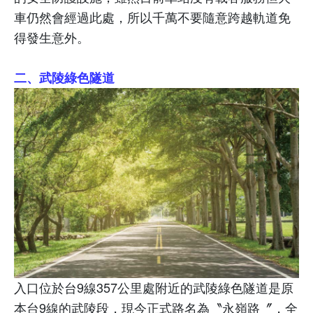
車仍然會經過此處，所以千萬不要隨意跨越軌道免
得發生意外。
二、武陵綠色隧道
入口位於台
9
線
357
公里處附近的武陵綠色隧道是原
本台
9
線的武陵段，現今正式路名為〝永嶺路〞，全