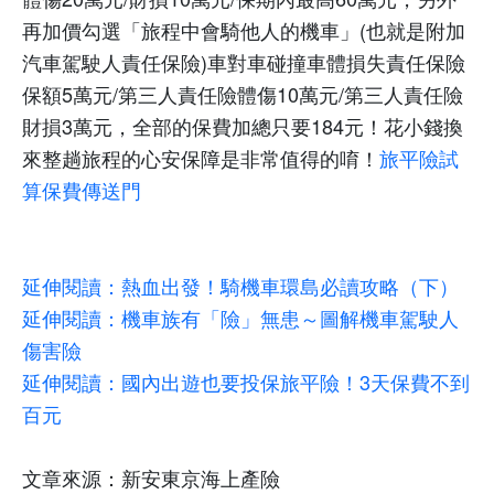
再加價勾選「旅程中會騎他人的機車」
(
也就是附加
汽車駕駛人責任保險
)
車對車碰撞車體損失責任保險
保額
5
萬元
/
第三人責任險體傷
10
萬元
/
第三人責任險
財損
3
萬元，全部的保費加總只要
184
元！花小錢換
來整趟旅程的心安保障是非常值得的唷！
旅平險試
算保費傳送門
延伸閱讀：熱血出發！騎機車環島必讀攻略（下）
延伸閱讀：機車族有「險」無患～圖解機車駕駛人
傷害險
延伸閱讀：國內出遊也要投保旅平險！
3
天保費不到
百元
文章來源：新安東京海上產險