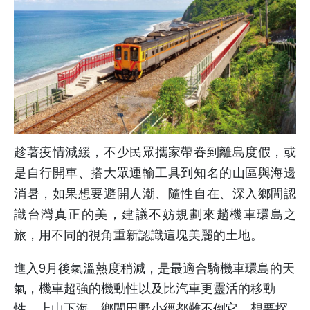
趁著疫情減緩，不少民眾攜家帶眷到離島度假，或
是自行開車、搭大眾運輸工具到知名的山區與海邊
消暑，如果想要避開人潮、隨性自在、深入鄉間認
識台灣真正的美，建議不妨規劃來趟機車環島之
旅，用不同的視角重新認識這塊美麗的土地。
進入
9
月後氣溫熱度稍減，是最適合騎機車環島的天
氣，機車超強的機動性以及比汽車更靈活的移動
性，上山下海、鄉間田野小徑都難不倒它，想要探