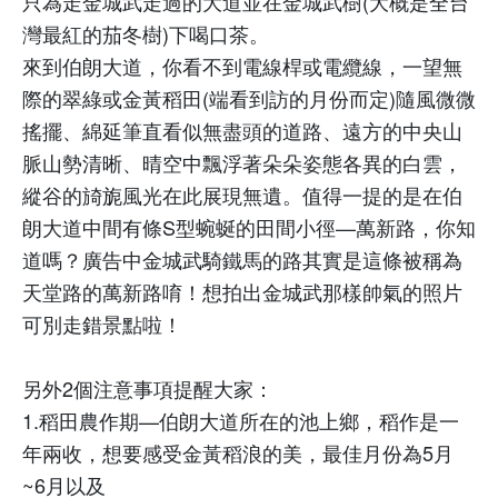
只為走金城武走過的大道並在金城武樹
(
大概是全台
灣最紅的茄冬樹
)
下喝口茶。
來到伯朗大道，你看不到電線桿或電纜線，一望無
際的翠綠或金黃稻田
(
端看到訪的月份而定
)
隨風微微
搖擺、綿延筆直看似無盡頭的道路、遠方的中央山
脈山勢清晰、晴空中飄浮著朵朵姿態各異的白雲，
縱谷的旑旎風光在此展現無遺。值得一提的是在伯
朗大道中間有條
S
型蜿蜒的田間小徑
—
萬新路，你知
道嗎？廣告中金城武騎鐵馬的路其實是這條被稱為
天堂路的萬新路唷！想拍出金城武那樣帥氣的照片
可別走錯景點啦！
另外
2
個注意事項提醒大家：
1.
稻田農作期
—
伯朗大道所在的池上鄉，稻作是一
年兩收，想要感受金黃稻浪的美，最佳月份為
5
月
~6
月以及