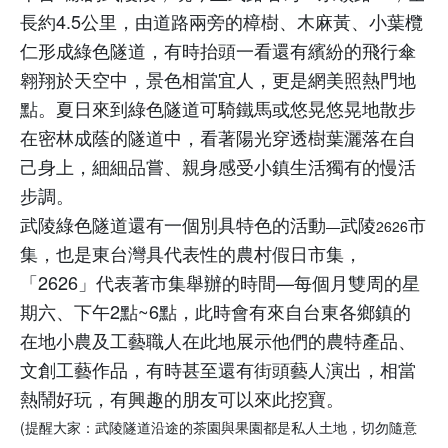
長約
4.5
公里，由道路兩旁的樟樹、木麻黃、小葉欖
仁形成綠色隧道，有時抬頭一看還有繽紛的飛行傘
翱翔於天空中，景色相當宜人，更是網美照熱門地
點。夏日來到綠色隧道可騎鐵馬或悠晃悠晃地散步
在密林成蔭的隧道中，看著陽光穿透樹葉灑落在自
己身上，細細品嘗、親身感受小鎮生活獨有的慢活
步調。
武陵綠色隧道還有一個別具特色的活動
武陵
市
—
2626
集，也是東台灣具代表性的農村假日市集，
「
2626
」代表著市集舉辦的時間
—
每個月雙周的星
期六、下午
2
點
~6
點，此時會有來自台東各鄉鎮的
在地小農及工藝職人在此地展示他們的農特產品、
文創工藝作品，有時甚至還有街頭藝人演出，相當
熱鬧好玩，有興趣的朋友可以來此挖寶。
(
提醒大家：武陵隧道沿途的茶園與果園都是私人土地，切勿隨意