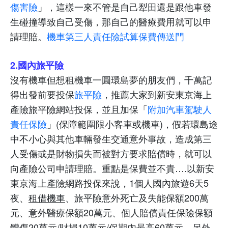
傷害險
」，這樣一來不管是自己犁田還是跟他車發
生碰撞導致自己受傷，那自己的醫療費用就可以申
請理賠。
機車第三人責任險試算保費傳送門
2.
國內旅平險
沒有機車但想租機車一圓環島夢的朋友們，千萬記
得出發前要投保
旅平險
，推薦大家到新安東京海上
產險旅平險網站投保，並且加保「
附加汽車駕駛人
責任保險
」
(
保障範圍限小客車或機車
)
，假若環島途
中不小心與其他車輛發生交通意外事故，造成第三
人受傷或是財物損失而被對方要求賠償時，就可以
向產險公司申請理賠。重點是保費並不貴
….
以新安
東京海上產險網路投保來說，
1
個人國內旅遊
6
天
5
夜、
租借機車
、旅平險意外死亡及失能保額
200
萬
元、意外醫療保額
20
萬元、個人賠償責任保險保額
體傷
20
萬元
/
財損
10
萬元
/
保期內最高
60
萬元，另外